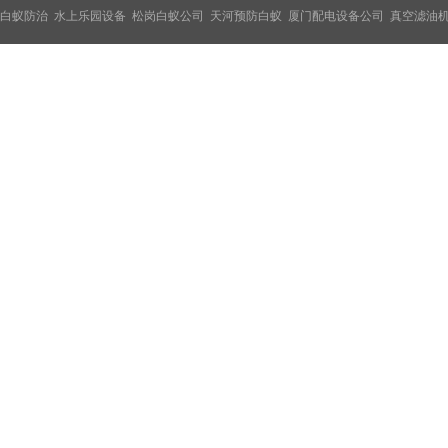
白蚁防治
水上乐园设备
松岗白蚁公司
天河预防白蚁
厦门配电设备公司
真空滤油