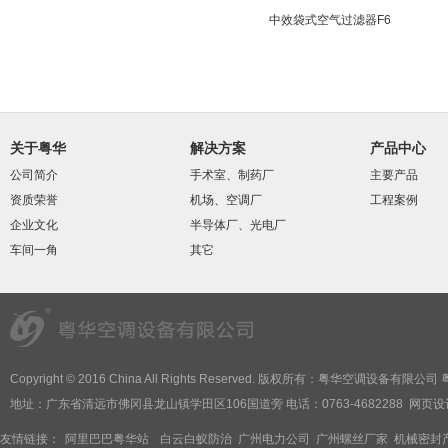
中效袋式空气过滤器F6
关于粤华
解决方案
产品中心
公司简介
手术室、制药厂
主要产品
资质荣誉
机场、空调厂
工程案例
企业文化
半导体厂、光电厂
车间一角
其它
Copyright © 2016 China All Rights Reserved. 版权所有：粤华空调设备有限公司 
地址：广东省清远市佛冈县龙山镇学田区106国道旁 电话：0763-4682288
网页设
友情链接：
阿里巴巴粤华站
白云白蚁防治
广州电力公司
广州螺丝厂家
机械密封