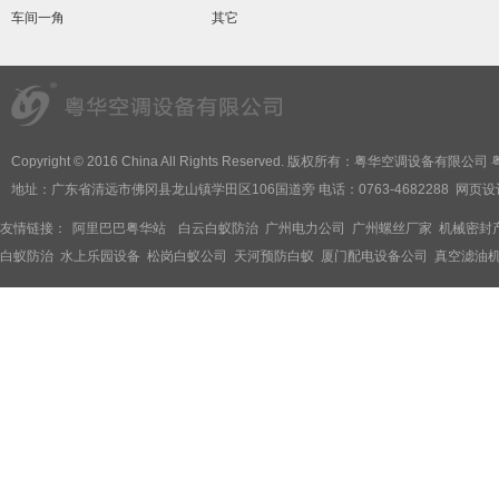
车间一角
其它
Copyright © 2016 China All Rights Reserved. 版权所有：粤华空调设备有限公司 
地址：广东省清远市佛冈县龙山镇学田区106国道旁 电话：0763-4682288
网页设
友情链接：
阿里巴巴粤华站
白云白蚁防治
广州电力公司
广州螺丝厂家
机械密封
白蚁防治
水上乐园设备
松岗白蚁公司
天河预防白蚁
厦门配电设备公司
真空滤油