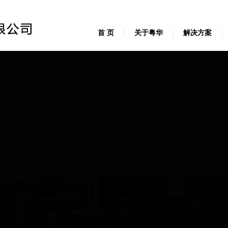
首 页
关于粤华
解决方案